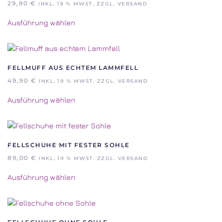
29,90
€
INKL. 19 % MWST. ZZGL. VERSAND
Dieses
Ausführung wählen
Produkt
weist
mehrere
Varianten
auf.
FELLMUFF AUS ECHTEM LAMMFELL
Die
49,90
€
INKL. 19 % MWST. ZZGL. VERSAND
Optionen
Dieses
können
Ausführung wählen
Produkt
auf
weist
der
mehrere
Produktseite
Varianten
gewählt
auf.
FELLSCHUHE MIT FESTER SOHLE
werden
Die
89,00
€
INKL. 19 % MWST. ZZGL. VERSAND
Optionen
Dieses
können
Ausführung wählen
Produkt
auf
weist
der
mehrere
Produktseite
Varianten
gewählt
auf.