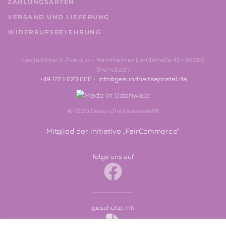
ZAHLUNGSARTEN
VERSAND UND LIEFERUNG
WIDERRUFSBELEHRUNG
Nadja Motsch-Tkaczuk • Mannheimer Landstraße 42 • 64395
Brensbach
+49 172 1 020 008
•
info@gesundheitsapostel.de
©
2026
Gesundheitsapostel®
Mitglied der Initiative „
FairCommerce
“
folge uns auf
geschützt mit