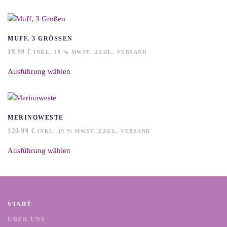
auf
weist
der
mehrere
Produktseite
Varianten
gewählt
auf.
MUFF, 3 GRÖSSEN
werden
Die
19,90
€
INKL. 19 % MWST. ZZGL. VERSAND
Optionen
Dieses
können
Ausführung wählen
Produkt
auf
weist
der
mehrere
Produktseite
Varianten
gewählt
auf.
MERINOWESTE
werden
Die
120,00
€
INKL. 19 % MWST. ZZGL. VERSAND
Optionen
Dieses
können
Ausführung wählen
Produkt
auf
weist
der
mehrere
Produktseite
Varianten
gewählt
auf.
START
werden
Die
Optionen
ÜBER UNS