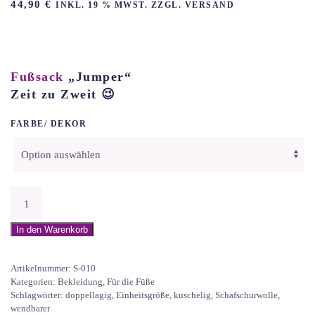
44,90
€
INKL. 19 % MWST. ZZGL. VERSAND
Fußsack
„Jumper“
Zeit zu Zweit 😉
FARBE/ DEKOR
Fußsack
Jumper
Menge
In den Warenkorb
Artikelnummer:
S-010
Kategorien:
Bekleidung
,
Für die Füße
Schlagwörter:
doppellagig
,
Einheitsgröße
,
kuschelig
,
Schafschurwolle
,
wendbarer