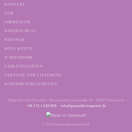
können
KONTAKT
auf
AGB
der
Produktseite
IMPRESSUM
gewählt
DATENSCHUTZ
werden
PARTNER
MEIN KONTO
WARENKORB
ZAHLUNGSARTEN
VERSAND UND LIEFERUNG
WIDERRUFSBELEHRUNG
Nadja Motsch-Tkaczuk • Mannheimer Landstraße 42 • 64395 Brensbach
+49 172 1 020 008
•
info@gesundheitsapostel.de
©
2026
Gesundheitsapostel®