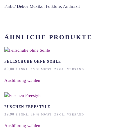
Farbe/ Dekor
Mexiko, Folklore, Anthrazit
ÄHNLICHE PRODUKTE
FELLSCHUHE OHNE SOHLE
89,00
€
INKL. 19 % MWST. ZZGL. VERSAND
Dieses
Ausführung wählen
Produkt
weist
mehrere
Varianten
auf.
PUSCHEN FREESTYLE
Die
39,90
€
INKL. 19 % MWST. ZZGL. VERSAND
Optionen
Dieses
können
Ausführung wählen
Produkt