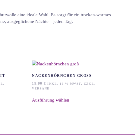
hurwolle eine ideale Wahl. Es sorgt für ein trocken-warmes
same, ausgeglichene Nächte – jeden Tag.
TT
NACKENHÖRNCHEN GROSS
19,90
€
L.
INKL. 19 % MWST. ZZGL.
VERSAND
Dieses
Ausführung wählen
Produkt
weist
mehrere
Varianten
auf.
Die