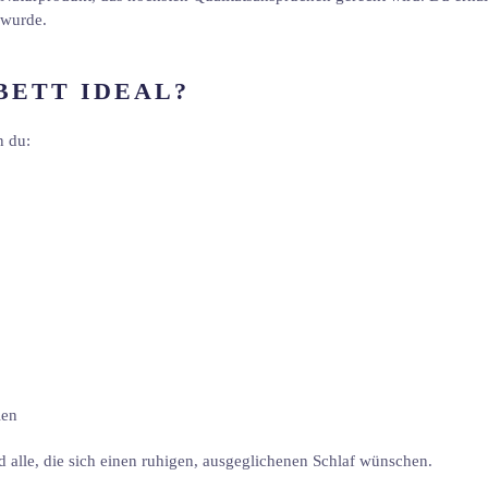
 wurde.
BETT IDEAL?
n du:
ien
d alle, die sich einen ruhigen, ausgeglichenen Schlaf wünschen.