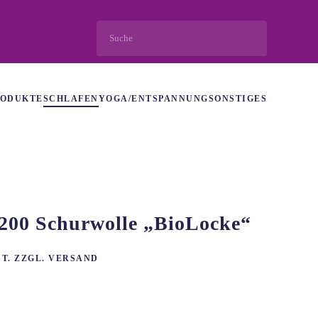
RODUKTE
SCHLAFEN
YOGA/ENTSPANNUNG
SONSTIGES
200 Schurwolle „BioLocke“
ST. ZZGL. VERSAND