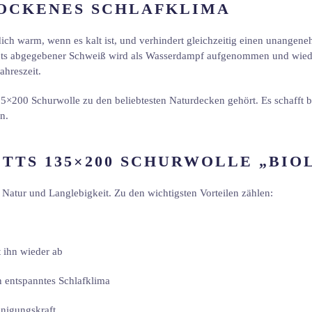
OCKENES SCHLAFKLIMA
 dich warm, wenn es kalt ist, und verhindert gleichzeitig einen unange
chts abgegebener Schweiß wird als Wasserdampf aufgenommen und wiede
ahreszeit.
5×200 Schurwolle zu den beliebtesten Naturdecken gehört. Es schafft b
n.
ETTS 135×200 SCHURWOLLE „BIO
Natur und Langlebigkeit. Zu den wichtigsten Vorteilen zählen:
 ihn wieder ab
n entspanntes Schlafklima
inigungskraft