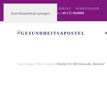
ÜBER UNS
MARKTTERMINE
WARENKORB
Wir sind telefonisch erreichbar:
+49 172 1020008
Zum Hauptinhalt springen
Start
/
Schlafen
/
Ober-/Unterbett
/ Oberbett 135×200 Schurwolle „BioLocke“