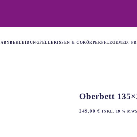
BABY
BEKLEIDUNG
FELLE
KISSEN & CO
KÖRPERPFLEGE
MED. P
Oberbett 135×
249,00
€
INKL. 19 % MW