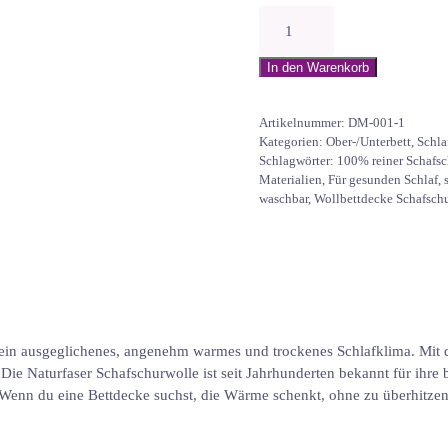
Oberbett
135x200
Schurwolle
In den Warenkorb
„BioLocke“
Menge
Artikelnummer:
DM-001-1
Kategorien:
Ober-/Unterbett
,
Schla
Schlagwörter:
100% reiner Schafsc
Materialien
,
Für gesunden Schlaf
,
waschbar
,
Wollbettdecke Schafsch
 ein ausgeglichenes, angenehm warmes und trockenes Schlafklima. Mit 
. Die Naturfaser Schafschurwolle ist seit Jahrhunderten bekannt für ihr
enn du eine Bettdecke suchst, die Wärme schenkt, ohne zu überhitzen, i