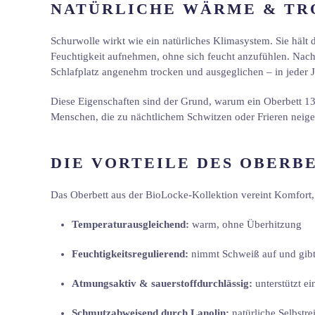
NATÜRLICHE WÄRME & TR
Schurwolle wirkt wie ein natürliches Klimasystem. Sie hält
Feuchtigkeit aufnehmen, ohne sich feucht anzufühlen. Na
Schlafplatz angenehm trocken und ausgeglichen – in jeder J
Diese Eigenschaften sind der Grund, warum ein Oberbett 13
Menschen, die zu nächtlichem Schwitzen oder Frieren neige
DIE VORTEILE DES OBERB
Das Oberbett aus der BioLocke-Kollektion vereint Komfort, 
Temperaturausgleichend:
warm, ohne Überhitzung
Feuchtigkeitsregulierend:
nimmt Schweiß auf und gibt
Atmungsaktiv & sauerstoffdurchlässig:
unterstützt ei
Schmutzabweisend durch Lanolin:
natürliche Selbstre