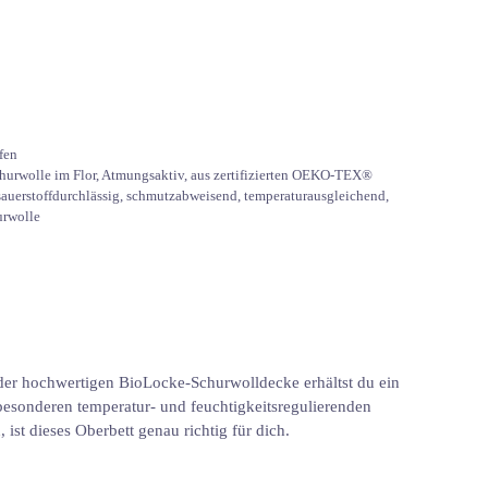
fen
hurwolle im Flor
,
Atmungsaktiv
,
aus zertifizierten OEKO-TEX®
sauerstoffdurchlässig
,
schmutzabweisend
,
temperaturausgleichend
,
urwolle
der hochwertigen BioLocke-Schurwolldecke erhältst du ein
e besonderen temperatur- und feuchtigkeitsregulierenden
st dieses Oberbett genau richtig für dich.