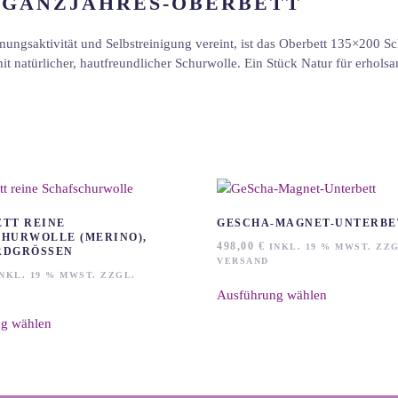
S GANZJAHRES-OBERBETT
ngsaktivität und Selbstreinigung vereint, ist das Oberbett 135×200 Sc
 mit natürlicher, hautfreundlicher Schurwolle. Ein Stück Natur für erhol
TT REINE
GESCHA-MAGNET-UNTERBE
HURWOLLE (MERINO),
498,00
€
INKL. 19 % MWST. ZZG
DGRÖSSEN
VERSAND
Dieses
NKL. 19 % MWST. ZZGL.
Ausführung wählen
Produkt
Dieses
weist
g wählen
Produkt
mehrere
weist
Varianten
mehrere
auf.
Varianten
Die