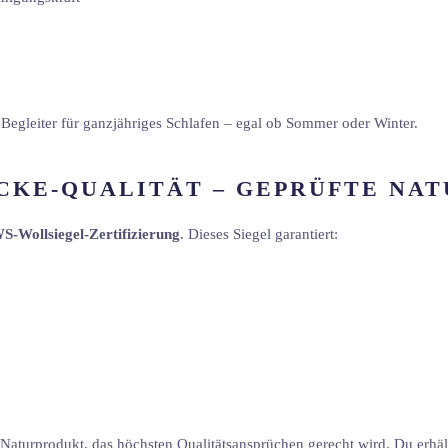
egleiter für ganzjähriges Schlafen – egal ob Sommer oder Winter.
CKE-QUALITÄT – GEPRÜFTE NA
S-Wollsiegel-Zertifizierung
. Dieses Siegel garantiert:
 Naturprodukt, das höchsten Qualitätsansprüchen gerecht wird. Du erhä