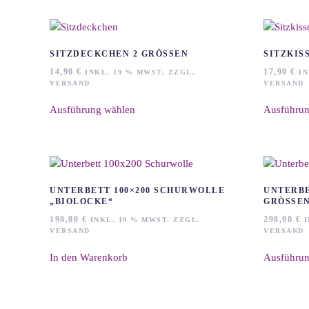
werden
SITZDECKCHEN 2 GRÖSSEN
SITZKISS
14,90
€
17,90
€
INKL. 19 % MWST. ZZGL.
IN
VERSAND
VERSAND
Dieses
Ausführung wählen
Ausführun
Produkt
weist
mehrere
Varianten
auf.
Die
UNTERBETT 100×200 SCHURWOLLE
UNTERBE
Optionen
„BIOLOCKE“
GRÖSSEN
können
198,00
€
298,00
€
INKL. 19 % MWST. ZZGL.
I
auf
VERSAND
VERSAND
der
In den Warenkorb
Ausführun
Produktseite
gewählt
werden