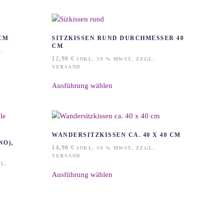
Varianten
auf.
Die
Optionen
CM
SITZKISSEN RUND DURCHMESSER 40
CM
können
.
12,90
€
auf
INKL. 19 % MWST. ZZGL.
VERSAND
der
Dieses
Produktseite
Ausführung wählen
Produkt
gewählt
weist
werden
mehrere
Varianten
auf.
WANDERSITZKISSEN CA. 40 X 40 CM
Die
O),
14,90
€
INKL. 19 % MWST. ZZGL.
Optionen
VERSAND
können
Dieses
L.
auf
Ausführung wählen
Produkt
der
weist
Produktseite
mehrere
gewählt
Varianten
werden
auf.