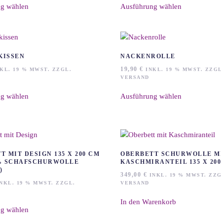
auf
auf
g wählen
Ausführung wählen
Produkt
Produkt
der
der
weist
weist
Produktseite
Produktseite
mehrere
mehrere
gewählt
gewählt
Varianten
Varianten
werden
werden
auf.
auf.
KISSEN
NACKENROLLE
Die
Die
19,90
€
KL. 19 % MWST. ZZGL.
INKL. 19 % MWST. ZZGL
Optionen
Optionen
VERSAND
können
können
Dieses
Dieses
auf
auf
g wählen
Ausführung wählen
Produkt
Produkt
der
der
weist
weist
Produktseite
Produktseite
mehrere
mehrere
gewählt
gewählt
Varianten
Varianten
werden
werden
auf.
auf.
Die
Die
T MIT DESIGN 135 X 200 CM
OBERBETT SCHURWOLLE M
Optionen
Optionen
% SCHAFSCHURWOLLE
KASCHMIRANTEIL 135 X 20
)
können
können
349,00
€
INKL. 19 % MWST. ZZG
auf
auf
NKL. 19 % MWST. ZZGL.
VERSAND
der
der
Dieses
In den Warenkorb
Produktseite
Produktseite
g wählen
Produkt
gewählt
gewählt