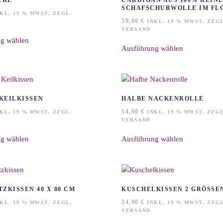
CKE
CARDIGAN AUS 100% REIN
SCHAFSCHURWOLLE IM FL
KL. 19 % MWST. ZZGL.
59,00
€
INKL. 19 % MWST. ZZGL
Dieses
VERSAND
Dieses
g wählen
Produkt
Ausführung wählen
Produkt
weist
weist
mehrere
mehrere
Varianten
Varianten
auf.
auf.
Die
KEILKISSEN
HALBE NACKENROLLE
Die
Optionen
14,90
€
KL. 19 % MWST. ZZGL.
INKL. 19 % MWST. ZZGL
Optionen
können
VERSAND
können
auf
Dieses
Dieses
auf
g wählen
Ausführung wählen
der
Produkt
Produkt
der
Produktseite
weist
weist
Produktseite
gewählt
mehrere
mehrere
gewählt
werden
Varianten
Varianten
werden
auf.
auf.
TZKISSEN 40 X 80 CM
KUSCHELKISSEN 2 GRÖSSEN
Die
Die
24,90
€
KL. 19 % MWST. ZZGL.
INKL. 19 % MWST. ZZGL
Optionen
Optionen
VERSAND
können
können
Dieses
Dieses