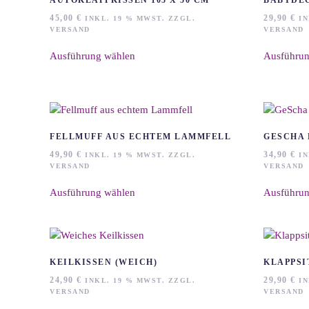
AUTOKLAPPKISSEN 105 X 50 CM
BABYDE
45,00
€
29,90
€
INKL. 19 % MWST. ZZGL.
IN
VERSAND
VERSAND
Dieses
Ausführung wählen
Ausführun
Produkt
weist
mehrere
Varianten
auf.
Die
FELLMUFF AUS ECHTEM LAMMFELL
GESCHA 
Optionen
49,90
€
34,90
€
INKL. 19 % MWST. ZZGL.
IN
können
VERSAND
VERSAND
auf
Dieses
Ausführung wählen
Ausführun
der
Produkt
Produktseite
weist
gewählt
mehrere
werden
Varianten
auf.
KEILKISSEN (WEICH)
KLAPPSI
Die
24,90
€
29,90
€
INKL. 19 % MWST. ZZGL.
IN
Optionen
VERSAND
VERSAND
können
Dieses