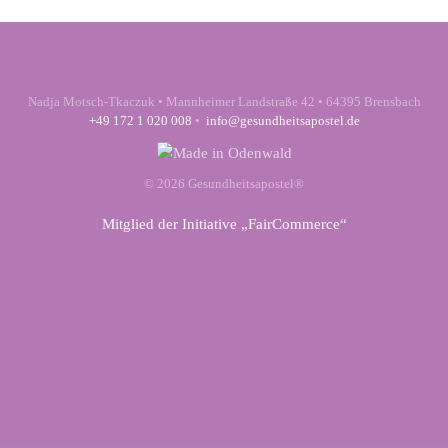
Varianten
auf.
auf.
Die
Die
Optionen
Optionen
können
können
Nadja Motsch-Tkaczuk • Mannheimer Landstraße 42 • 64395 Brensbach
auf
auf
+49 172 1 020 008
•
info@gesundheitsapostel.de
der
der
Produktseite
Produktseite
gewählt
©
2026
Gesundheitsapostel®
gewählt
werden
werden
Mitglied der Initiative „
FairCommerce
“