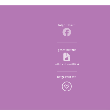
Die
Optionen
können
auf
folge uns auf
der
Produktseite
gewählt
werden
geschützt mit
wildcard zertifikat
hergestellt mit