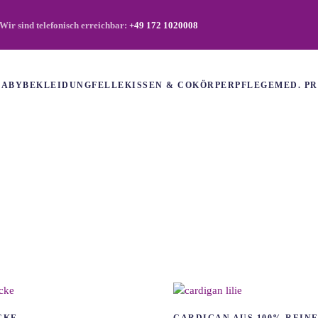
Wir sind telefonisch erreichbar:
+49 172 1020008
BABY
BEKLEIDUNG
FELLE
KISSEN & CO
KÖRPERPFLEGE
MED. P