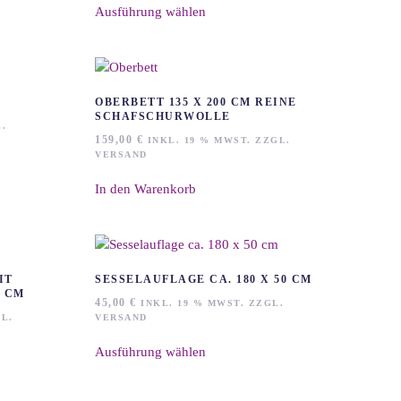
auf
Ausführung wählen
Produkt
der
weist
Produktseite
mehrere
gewählt
Varianten
werden
auf.
OBERBETT 135 X 200 CM REINE
Die
SCHAFSCHURWOLLE
.
Optionen
159,00
€
INKL. 19 % MWST. ZZGL.
können
VERSAND
auf
In den Warenkorb
der
Produktseite
gewählt
werden
IT
SESSELAUFLAGE CA. 180 X 50 CM
0 CM
45,00
€
INKL. 19 % MWST. ZZGL.
L.
VERSAND
Dieses
Ausführung wählen
Produkt
weist
mehrere