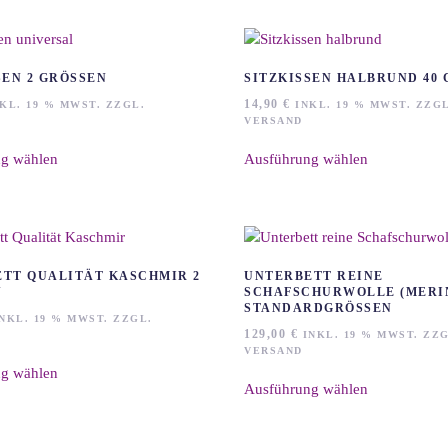
weist
werden
werden
mehrere
Varianten
auf.
EN 2 GRÖSSEN
SITZKISSEN HALBRUND 40 
Die
14,90
€
KL. 19 % MWST. ZZGL.
INKL. 19 % MWST. ZZGL
Optionen
VERSAND
können
Dieses
Dieses
auf
g wählen
Ausführung wählen
Produkt
Produkt
der
weist
weist
Produktseite
mehrere
mehrere
gewählt
Varianten
Varianten
werden
auf.
auf.
Die
Die
TT QUALITÄT KASCHMIR 2
UNTERBETT REINE
Optionen
Optionen
SCHAFSCHURWOLLE (MERIN
STANDARDGRÖSSEN
können
können
NKL. 19 % MWST. ZZGL.
129,00
€
auf
auf
INKL. 19 % MWST. ZZG
Dieses
VERSAND
der
der
Dieses
g wählen
Produkt
Produktseite
Produktseite
Ausführung wählen
Produkt
weist
gewählt
gewählt
weist
mehrere
werden
werden
mehrere
Varianten