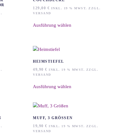
ER
COUCHDECKE
OR
129,00
€
INKL. 19 % MWST. ZZGL.
.
VERSAND
Dieses
Ausführung wählen
Produkt
weist
mehrere
Varianten
auf.
Die
HEIMSTIEFEL
Optionen
49,90
€
.
INKL. 19 % MWST. ZZGL.
können
VERSAND
auf
Dieses
Ausführung wählen
der
Produkt
Produktseite
weist
gewählt
mehrere
werden
Varianten
auf.
MUFF, 3 GRÖSSEN
Die
19,90
€
.
INKL. 19 % MWST. ZZGL.
Optionen
VERSAND
können
Dieses