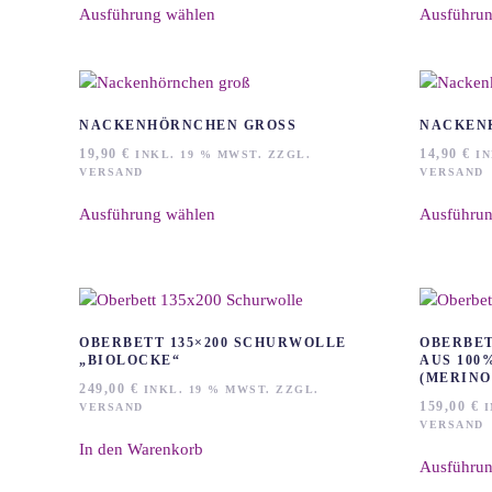
auf
Ausführung wählen
Ausführun
Produkt
der
weist
Produktseite
mehrere
gewählt
Varianten
werden
auf.
NACKENHÖRNCHEN GROSS
NACKEN
Die
19,90
€
14,90
€
INKL. 19 % MWST. ZZGL.
IN
Optionen
VERSAND
VERSAND
können
Dieses
auf
Ausführung wählen
Ausführun
Produkt
der
weist
Produktseite
mehrere
gewählt
Varianten
werden
auf.
Die
OBERBETT 135×200 SCHURWOLLE
OBERBET
Optionen
„BIOLOCKE“
AUS 100
(MERINO
können
249,00
€
INKL. 19 % MWST. ZZGL.
159,00
€
auf
VERSAND
I
VERSAND
der
In den Warenkorb
Produktseite
Ausführun
gewählt